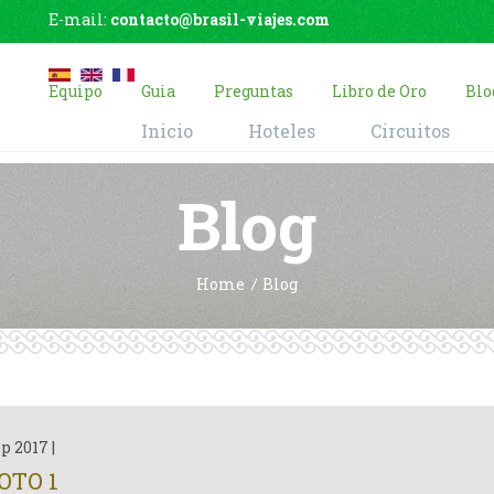
E-mail:
contacto@brasil-viajes.com
Equipo
Guia
Preguntas
Libro de Oro
Blo
Inicio
Hoteles
Circuitos
Blog
Home
Blog
ep 2017
|
OTO 1