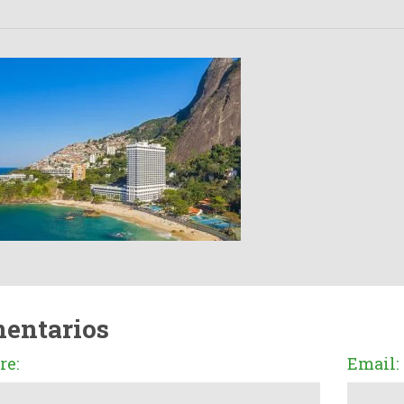
entarios
e:
Email: