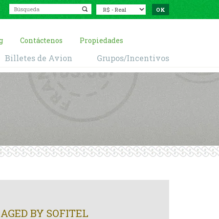
g
Contáctenos
Propiedades
Billetes de Avion
Grupos/Incentivos
AGED BY SOFITEL