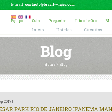
E-mail:
contacto@brasil-viajes.com
Equipo
Guia
Preguntas
Libro de Oro
Blo
Inicio
Hoteles
Circuitos
Blog
Home
Blog
ep 2017
|
ESAR PARK RIO DE JANEIRO IPANEMA MAN