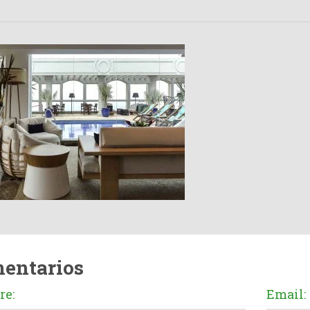
entarios
e:
Email: