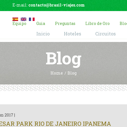
E-mail:
contacto@brasil-viajes.com
Equipo
Guia
Preguntas
Libro de Oro
Blo
Inicio
Hoteles
Circuitos
Blog
Home
Blog
un 2017
|
ESAR PARK RIO DE JANEIRO IPANEMA