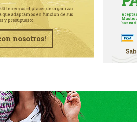
P
003 tenemos el placer de organizar
a que adaptamos en funcion de sus
Aceptam
Masterc
es y presupuesto.
bancari
con nosotros!
Sab