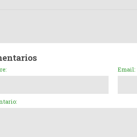
entarios
e:
Email:
tario: