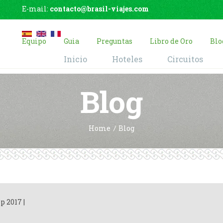
E-mail:
contacto@brasil-viajes.com
Equipo
Guia
Preguntas
Libro de Oro
Blo
Inicio
Hoteles
Circuitos
Blog
Home
Blog
ep 2017
|