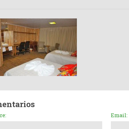
entarios
e:
Email: