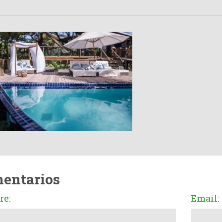
entarios
e:
Email: