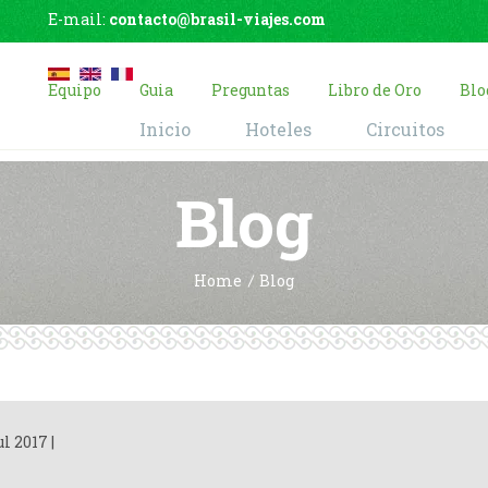
E-mail:
contacto@brasil-viajes.com
Equipo
Guia
Preguntas
Libro de Oro
Blo
Inicio
Hoteles
Circuitos
Blog
Home
Blog
ul 2017
|