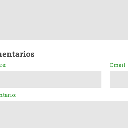
entarios
e:
Email:
tario: