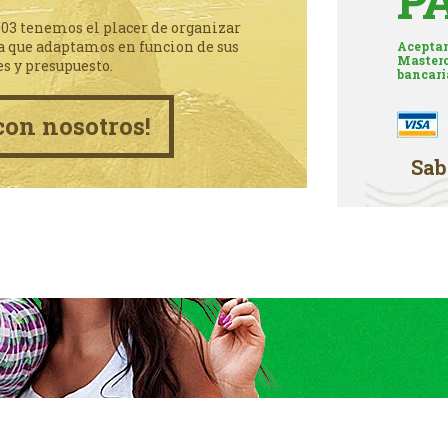
P
003 tenemos el placer de organizar
a que adaptamos en funcion de sus
Aceptam
Masterc
es y presupuesto.
bancari
con nosotros!
Sab