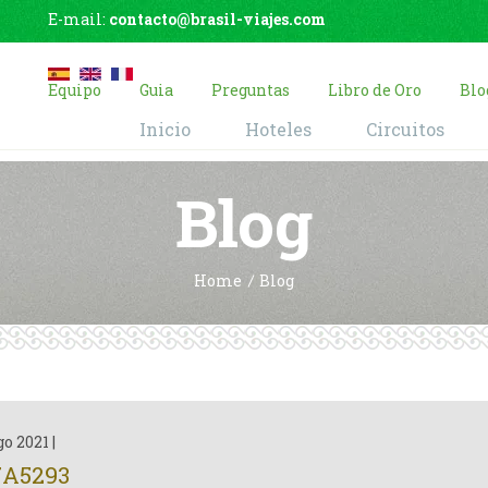
E-mail:
contacto@brasil-viajes.com
Equipo
Guia
Preguntas
Libro de Oro
Blo
Inicio
Hoteles
Circuitos
Blog
Home
Blog
go 2021
|
7A5293