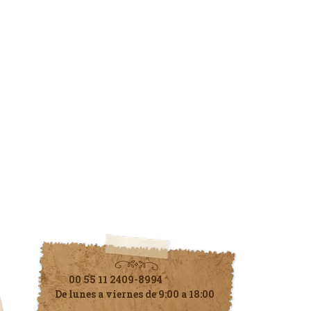
Contáctenos
00 55 11 2409-8994
De lunes a viernes de 9:00 a 18:00