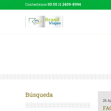
Contactenos
00 55 11 2409-8994
Búsqueda
26 A
FA