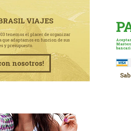
BRASIL VIAJES
P
003 tenemos el placer de organizar
a que adaptamos en funcion de sus
Aceptam
Masterc
es y presupuesto.
bancari
con nosotros!
Sab