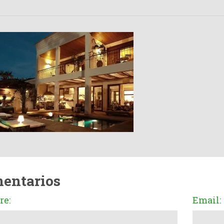
entarios
e:
Email: