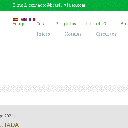
E-mail:
contacto@brasil-viajes.com
Equipo
Guia
Preguntas
Libro de Oro
Blo
Inicio
Hoteles
Circuitos
Blog
Home
Blog
go 2021
|
CHADA