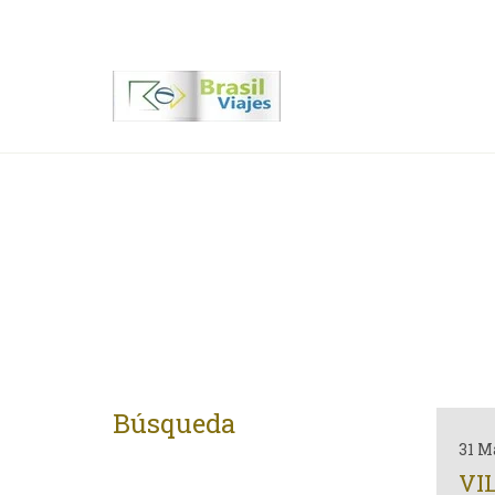
Contactenos
00 55 11 2409-8994
Búsqueda
31 M
VI