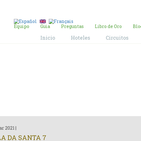
E-mail:
contacto@brasil-viajes.com
Equipo
Guia
Preguntas
Libro de Oro
Blo
Inicio
Hoteles
Circuitos
Blog
Home
Blog
ar 2021
|
LA DA SANTA 7