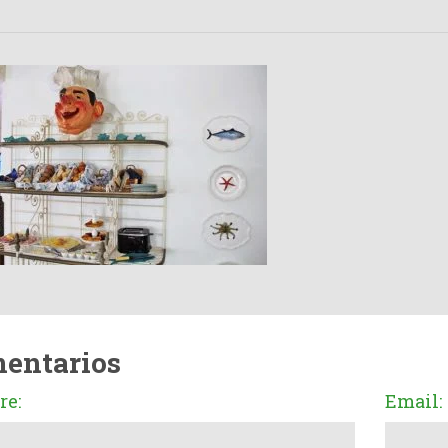
entarios
e:
Email: