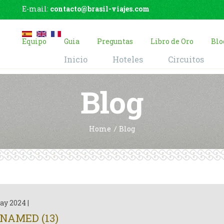
E-mail:
contacto@brasil-viajes.com
Equipo
Guia
Preguntas
Libro de Oro
Blo
Inicio
Hoteles
Circuitos
Blog
Home
Blog
ay 2024
|
NAMED (13)