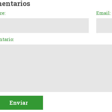
entarios
e:
Email:
tario: