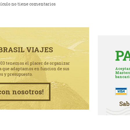
tículo no tiene comentarios
BRASIL VIAJES
P
003 tenemos el placer de organizar
a que adaptamos en funcion de sus
Aceptam
Masterc
es y presupuesto.
bancari
con nosotros!
Sab