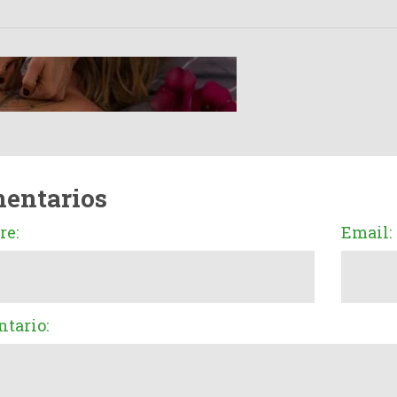
entarios
e:
Email:
tario: