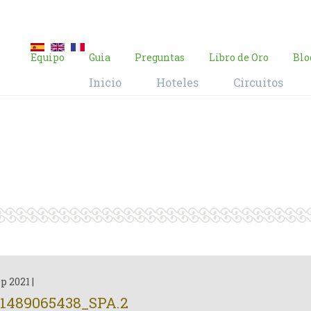
E-mail:
contacto@brasil-viajes.com
Equipo
Guia
Preguntas
Libro de Oro
Blo
Inicio
Hoteles
Circuitos
Blog
Home
Blog
ep 2021
|
1489065438_SPA.2