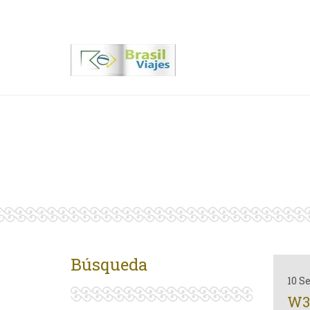
Contactenos
00 55 11 2409-8994
Búsqueda
10 S
W3