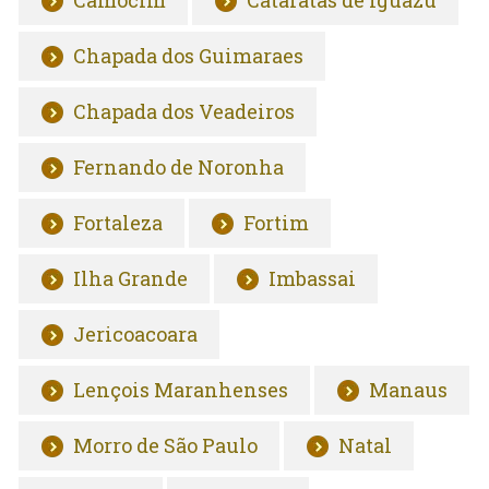
Camocim
Cataratas de Iguazú
Chapada dos Guimaraes
Chapada dos Veadeiros
Fernando de Noronha
Fortaleza
Fortim
Ilha Grande
Imbassai
Jericoacoara
Lençois Maranhenses
Manaus
Morro de São Paulo
Natal