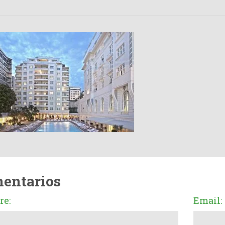
entarios
e:
Email: