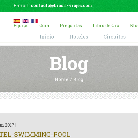
E-mail:
contacto@brasil-viajes.com
Equipo
Guia
Preguntas
Libro de Oro
Blo
Inicio
Hoteles
Circuitos
Blog
Home
Blog
un 2017
|
TEL-SWIMMING-POOL