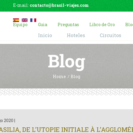
E-mail:
contacto@brasil-viajes.com
Equipo
Guia
Preguntas
Libro de Oro
Blo
Inicio
Hoteles
Circuitos
Blog
Home
Blog
go 2020
|
ASILIA, DE L’UTOPIE INITIALE À L’AGGLO