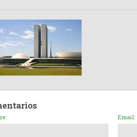
entarios
e:
Email: