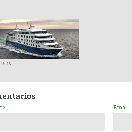
ralis
entarios
e:
Email: