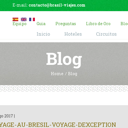
E-mail:
contacto@brasil-viajes.com
Equipo
Guia
Preguntas
Libro de Oro
Blo
Inicio
Hoteles
Circuitos
Blog
Home
Blog
go 2017
|
YAGE-AU-BRESIL-VOYAGE-DEXCEPTION