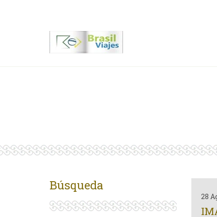
Contactenos
00 55 11 2409-8994
Búsqueda
28 A
IM