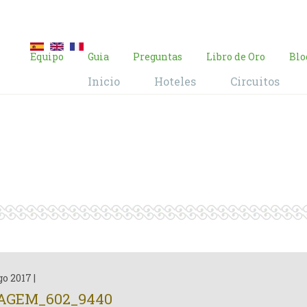
E-mail:
contacto@brasil-viajes.com
Equipo
Guia
Preguntas
Libro de Oro
Blo
Inicio
Hoteles
Circuitos
Blog
Home
Blog
go 2017
|
AGEM_602_9440