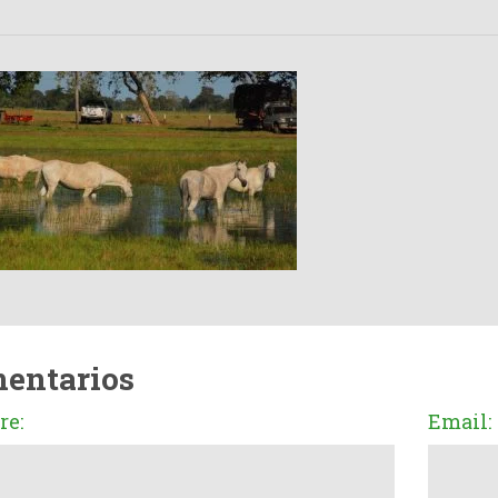
entarios
e:
Email: