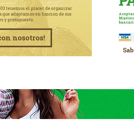
P
003 tenemos el placer de organizar
a que adaptamos en funcion de sus
Aceptam
Masterc
es y presupuesto.
bancari
con nosotros!
Sab