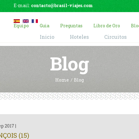
E-mail:
contacto@brasil-viajes.com
Equipo
Guia
Preguntas
Libro de Oro
Blo
Inicio
Hoteles
Circuitos
Blog
Home
Blog
ep 2017
|
ÇOIS (15)