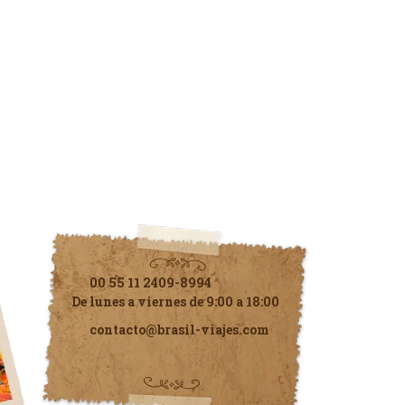
Contáctenos
00 55 11 2409-8994
De lunes a viernes de 9:00 a 18:00
contacto@brasil-viajes.com