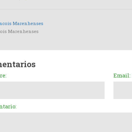
cois Marenhenses
entarios
e:
Email:
tario: