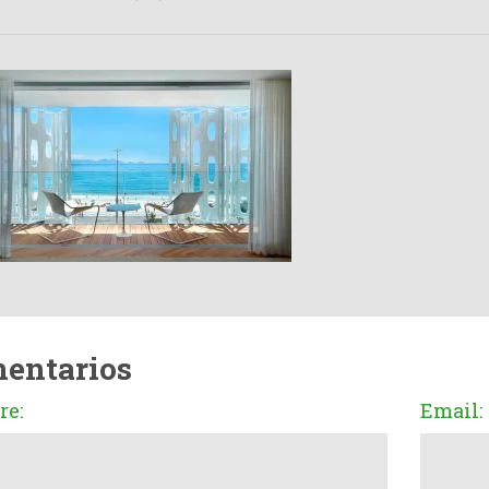
entarios
e:
Email: