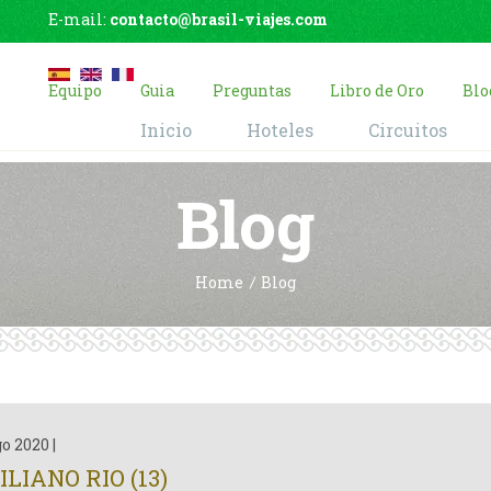
E-mail:
contacto@brasil-viajes.com
Equipo
Guia
Preguntas
Libro de Oro
Blo
Inicio
Hoteles
Circuitos
Blog
Home
Blog
go 2020
|
LIANO RIO (13)