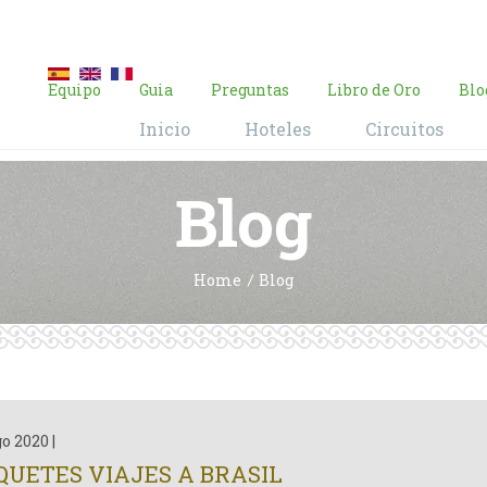
E-mail:
contacto@brasil-viajes.com
Equipo
Guia
Preguntas
Libro de Oro
Blo
Inicio
Hoteles
Circuitos
Blog
Home
Blog
go 2020
|
QUETES VIAJES A BRASIL