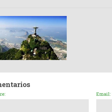
entarios
e:
Email: