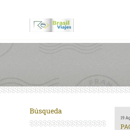
Contactenos
00 55 11 2409-8994
Búsqueda
19 A
PA