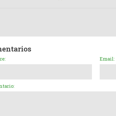
entarios
e:
Email:
tario: