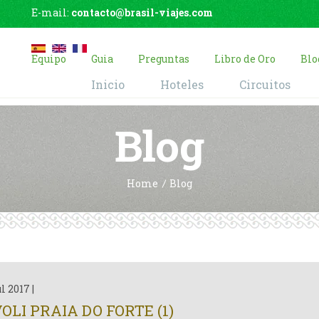
E-mail:
contacto@brasil-viajes.com
Equipo
Guia
Preguntas
Libro de Oro
Blo
Inicio
Hoteles
Circuitos
Blog
Home
Blog
ul 2017
|
OLI PRAIA DO FORTE (1)