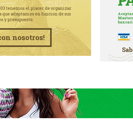
P
003 tenemos el placer de organizar
a que adaptamos en funcion de sus
Aceptam
Masterc
es y presupuesto.
bancari
con nosotros!
Sab