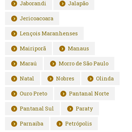
Jaborandi
Jalapão
Jericoacoara
Lençois Maranhenses
Mairiporã
Manaus
Maraú
Morro de São Paulo
Natal
Nobres
Olinda
Ouro Preto
Pantanal Norte
Pantanal Sul
Paraty
Parnaiba
Petrópolis