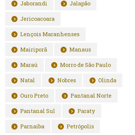
Jaborandi
Jalapão
Jericoacoara
Lençois Maranhenses
Mairiporã
Manaus
Maraú
Morro de São Paulo
Natal
Nobres
Olinda
Ouro Preto
Pantanal Norte
Pantanal Sul
Paraty
Parnaiba
Petrópolis