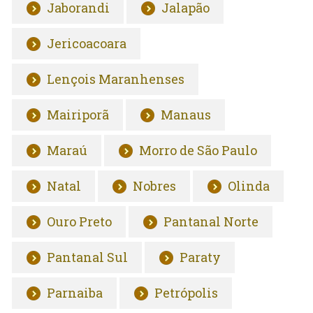
Jaborandi
Jalapão
Jericoacoara
Lençois Maranhenses
Mairiporã
Manaus
Maraú
Morro de São Paulo
Natal
Nobres
Olinda
Ouro Preto
Pantanal Norte
Pantanal Sul
Paraty
Parnaiba
Petrópolis