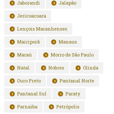
Jaborandi
Jalapão
Jericoacoara
Lençois Maranhenses
Mairiporã
Manaus
Maraú
Morro de São Paulo
Natal
Nobres
Olinda
Ouro Preto
Pantanal Norte
Pantanal Sul
Paraty
Parnaiba
Petrópolis