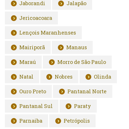
Jaborandi
Jalapão
Jericoacoara
Lençois Maranhenses
Mairiporã
Manaus
Maraú
Morro de São Paulo
Natal
Nobres
Olinda
Ouro Preto
Pantanal Norte
Pantanal Sul
Paraty
Parnaiba
Petrópolis